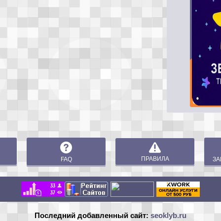
ПРАВИЛА
FAQ
ЗА
Последний добавленный сайт:
seoklyb.ru