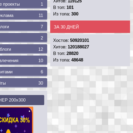
Хитов:
119125
 проекты
1
В топ:
101
Из топа:
300
еклама
11
логи
7
ЗА 30 ДНЕЙ
2
Хостов:
50920101
Хитов:
120188027
блоги
12
В топ:
28820
Из топа:
48648
влечения
10
итами
6
йты
30
ЕР 200х300