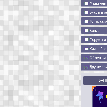
Матричные
Буксы и р
Топы, ката
Бонусы
Форумы и 
Юмор,Раз
Обмен виз
Другие са
БАНН