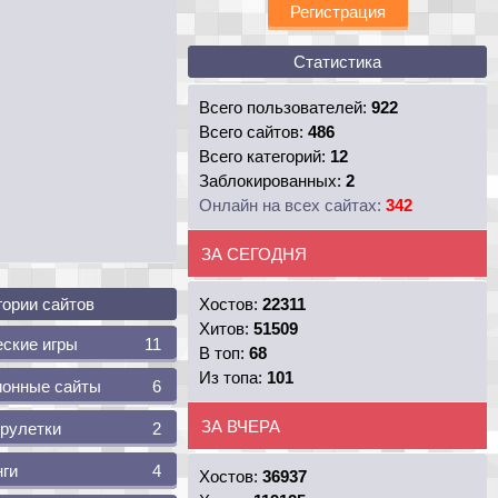
Регистрация
Статистика
Всего пользователей:
922
Всего сайтов:
486
Всего категорий:
12
Заблокированных:
2
Онлайн на всех сайтах:
342
ЗА СЕГОДНЯ
Хостов:
22311
гории сайтов
Хитов:
51509
ские игры
11
В топ:
68
Из топа:
101
онные сайты
6
ЗА ВЧЕРА
 рулетки
2
ги
4
Хостов:
36937